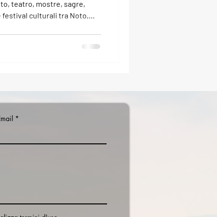
oto, teatro, mostre, sagre,
estival culturali tra Noto,
alazzolo Acreide. Una guida
e dove andare durante il mese.
Email