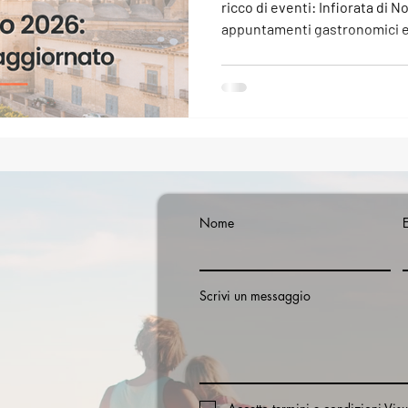
ricco di eventi: Infiorata di N
appuntamenti gastronomici e f
Pachino, Modica, Siracusa e P
utile per scoprire cosa fare 
Nome
Scrivi un messaggio