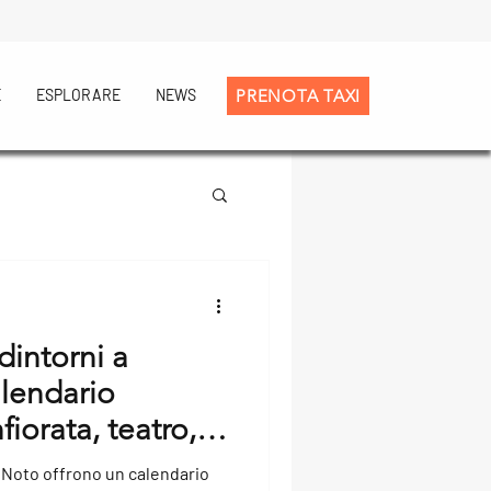
E
ESPLORARE
NEWS
PRENOTA TAXI
dintorni a
lendario
fiorata, teatro,
tura
i Noto offrono un calendario