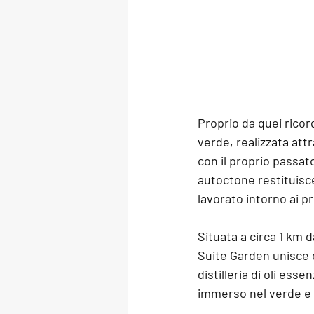
Proprio da quei ricor
verde, realizzata att
con il proprio passato
autoctone restituisce
lavorato intorno ai pr
Situata
 a circa 1 km 
Suite Garden unisce co
distilleria di oli ess
immerso nel verde e a