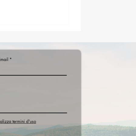
Email
no di Avola: orari,
orso, fermate e prezzi
alizza termini d'uso