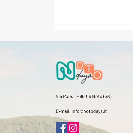
Noto Moda Fashion Week
2026: il 25 e 26 luglio l’Haute
Couture Gala in Piazza
Via Pola, 1 – 96016 Noto (SR)
Municipio
E-mail:
info@notodays.it