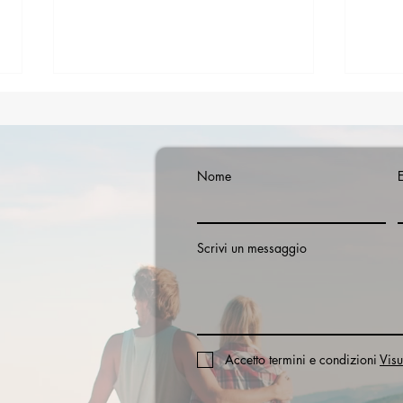
Nome
Scrivi un messaggio
Codex Festival 2026 a Noto:
Treni
programma, date e artisti
perc
Accetto termini e condizioni
Visu