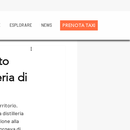
E
ESPLORARE
NEWS
PRENOTA TAXI
to
ria di
rritorio.
distilleria 
ione alla 
sorgeva di 