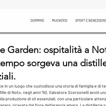
DORMIRE
MUOVERSI
SPORT E BENESSER
te Garden: ospitalità a No
empo sorgeva una distille
iali.
ce in un luogo che custodisce una storia di famiglia e di te
ille di Noto, negli anni ’50, Salvatore Scorsonelli avviò una 
lla produzione di oli essenziali, 
con una particolare attenz
zagara
, ricavata dal fiore dell’arancia amara. La distilleria 