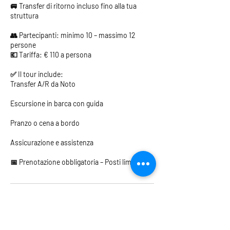
🚐 Transfer di ritorno incluso fino alla tua
struttura
👥 Partecipanti: minimo 10 – massimo 12
persone
💶 Tariffa: € 110 a persona
✅ Il tour include:
Transfer A/R da Noto
Escursione in barca con guida
Pranzo o cena a bordo
Assicurazione e assistenza
📅 Prenotazione obbligatoria – Posti limitati
Dettagli di contatto
+39.392.935.0974