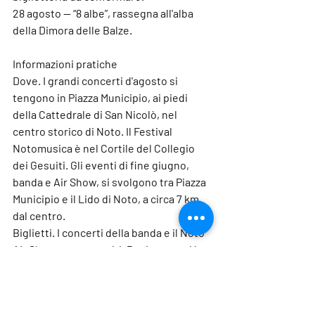
28 agosto — “8 albe”, rassegna all'alba 
della Dimora delle Balze.
Informazioni pratiche
Dove.
 I grandi concerti d'agosto si 
tengono in Piazza Municipio, ai piedi 
della Cattedrale di San Nicolò, nel 
centro storico di Noto. Il Festival 
Notomusica è nel Cortile del Collegio 
dei Gesuiti. Gli eventi di fine giugno, 
banda e Air Show, si svolgono tra Piazza 
Municipio e il Lido di Noto, a circa 7 km 
dal centro.
Biglietti.
 I concerti della banda e il Noto 
Air Show sono gratuiti. Per i concerti in 
Piazza Municipio e per il Festival 
Notomusica i biglietti sono in vendita 
sui canali ufficiali degli organizzatori, GG 