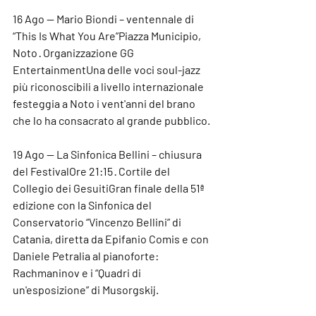
16 Ago — Mario Biondi – ventennale di 
“This Is What You Are”
Piazza Municipio, 
Noto · Organizzazione GG 
EntertainmentUna delle voci soul-jazz 
più riconoscibili a livello internazionale 
festeggia a Noto i vent'anni del brano 
che lo ha consacrato al grande pubblico.
19 Ago — La Sinfonica Bellini – chiusura 
del Festival
Ore 21:15 · Cortile del 
Collegio dei GesuitiGran finale della 51ª 
edizione con la Sinfonica del 
Conservatorio “Vincenzo Bellini” di 
Catania, diretta da Epifanio Comis e con 
Daniele Petralia al pianoforte: 
Rachmaninov e i “Quadri di 
un'esposizione” di Musorgskij.