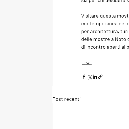
sia per chi desidera 
Visitare questa mostra
contemporanea nel cuo
per architettura, tur
delle 
mostre a Noto
 
di incontro aperti al 
news
Post recenti