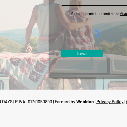
Accetto termini e condizioni
Visu
Invia
DAYS | P.IVA: 01741050890 | Farmed by
Webidoo
|
Privacy Policy
|
iva sulla raccolta
Le tue preferenze relative alla priva