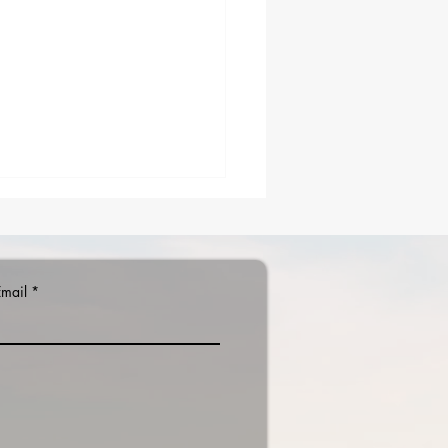
Email
 Air Show 2026 con le
e Tricolori: viabilità,
eggi e accessi per il 28
no a Lido di Noto