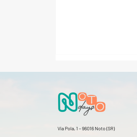
Noto Moda Fashion Week
2026: il 25 e 26 luglio l’Haute
Couture Gala in Piazza
Via Pola, 1 – 96016 Noto (SR)
Municipio