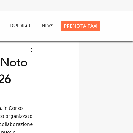
E
ESPLORARE
NEWS
PRENOTA TAXI
eNoto
 26
, in Corso 
to organizzato 
collaborazione 
n nuovo 