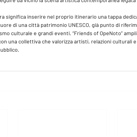
seguire da vicino la scena artistica contemporanea legata a
 significa inserire nel proprio itinerario una tappa dedicat
re di una città patrimonio UNESCO, già punto di riferimen
ismo culturale e grandi eventi. “Friends of OpeNoto” amplia
con una collettiva che valorizza artisti, relazioni culturali
pubblico.