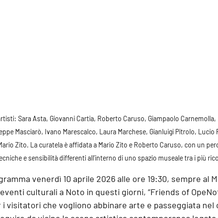
rtisti
: Sara Asta, Giovanni Cartia, Roberto Caruso, Giampaolo Carnemolla, 
eppe Masciarò, Ivano Marescalco, Laura Marchese, Gianluigi Pitrolo, Lucio P
ario Zito. La curatela è affidata a 
Mario Zito e Roberto Caruso
, con un per
cniche e sensibilità differenti all’interno di uno spazio museale tra i più ric
gramma venerdì 10 aprile 2026 alle ore 19:30
, sempre al M
eventi culturali a Noto in questi giorni, “Friends of OpeNo
r i visitatori che vogliono abbinare arte e passeggiata nel 