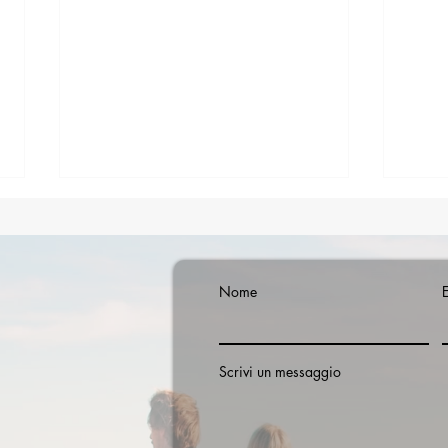
Nome
Scrivi un messaggio
Eventi a Noto Estate 2026:
Noto
guida, date e concerti
Frecc
parch
giug